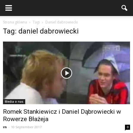
Strona główna
Tagi
Daniel dabrowiecki
Tag: daniel dabrowiecki
Media o nas
Romek Stankiewicz i Daniel Dąbrowiecki w
Rowerze Błażeja
rn
-
10 September 2017
0