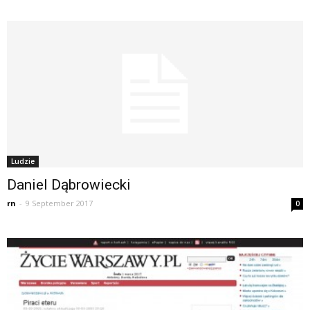
Ludzie
Daniel Dąbrowiecki
rn
-
9 September 2017
0