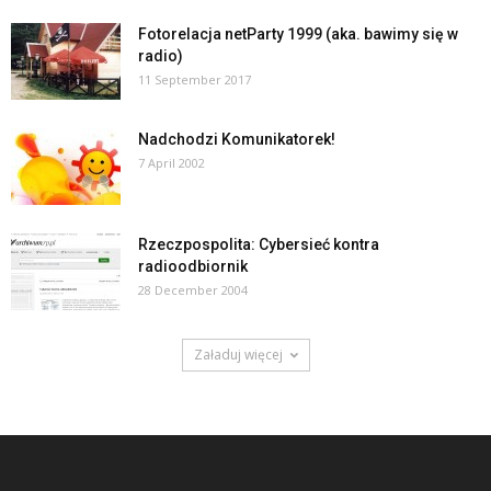
Fotorelacja netParty 1999 (aka. bawimy się w
radio)
11 September 2017
Nadchodzi Komunikatorek!
7 April 2002
Rzeczpospolita: Cybersieć kontra
radioodbiornik
28 December 2004
Załaduj więcej