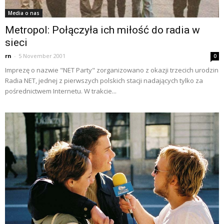
Media o nas
Metropol: Połączyła ich miłość do radia w
sieci
rn
-
5 November 2001
0
Imprezę o nazwie "NET Party" zorganizowano z okazji trzecich urodzin
Radia NET, jednej z pierwszych polskich stacji nadających tylko za
pośrednictwem Internetu. W trakcie...