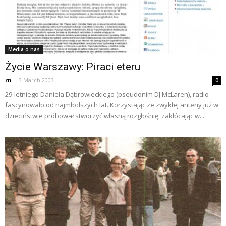
Media o nas
Życie Warszawy: Piraci eteru
rn
-
3 March 2003
0
29-letniego Daniela Dąbrowieckiego (pseudonim DJ McLaren), radio
fascynowało od najmłodszych lat. Korzystając ze zwykłej anteny już w
dzieciństwie próbował stworzyć własną rozgłośnię, zakłócając w...