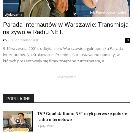
Wydarzenia
Parada Internautów w Warszawie: Transmisja
na żywo w Radiu NET.
rn
-
8 September 2001
0
9-10 września 2001r. odbyła się w Warszawie ogólnopolska Parada
Internautów. Na Krakowskim Przedmieściu ustawiono namioty, w
których prezentowały się firmy związane z Internetem, a...
- Advertisement -
POPULARNE
TVP Gdańsk: Radio NET czyli pierwsze polskie
radio internetowe
1 July 1999